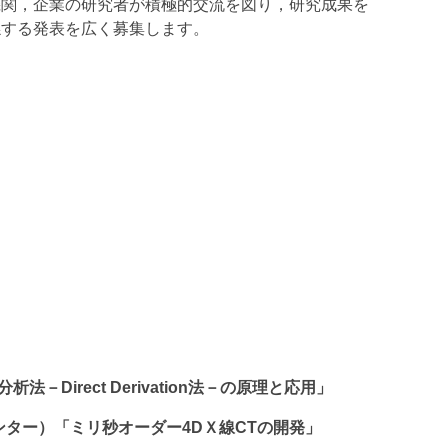
機関，企業の研究者が積極的交流を図り，研究成果を
係する発表を広く募集します。
Direct Derivation法－の原理と応用」
ター）「ミリ秒オーダー4DＸ線CTの開発」