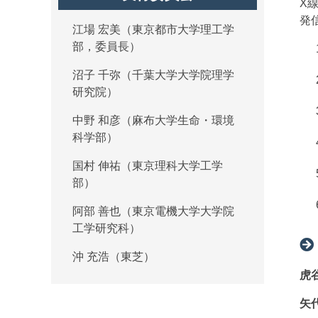
X
発
江場 宏美（東京都市大学理工学
部，委員長）
沼子 千弥（千葉大学大学院理学
研究院）
中野 和彦（麻布大学生命・環境
科学部）
国村 伸祐（東京理科大学工学
部）
阿部 善也（東京電機大学大学院
工学研究科）
沖 充浩（東芝）
虎
矢