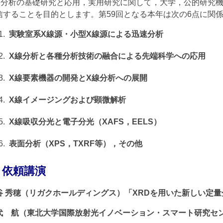
線分析の基礎研究と応用，実用研究に関して，大学，公的研究
信することを目的とします。第59回となる本年は次の6点に関
実験室系X線源・小型X線源による迅速分析
X線分析と各種分析技術の融合による先端科学への応用
X線要素機器の開発とX線分析への展開
X線イメージングおよび顕微解析
X線吸収分光と電子分光（XAFS，EELS）
表面分析（XPS，TXRF等），その他
依頼講演
谷 秀穂（リガクホールディングス）「XRDを用いた新しい定量分析法－
代 航（東北大学国際放射光イノベーション・スマート研究セン