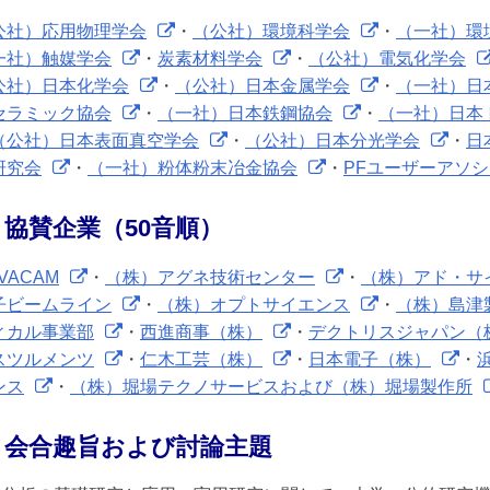
公社）応用物理学会
・
（公社）環境科学会
・
（一社）環
一社）触媒学会
・
炭素材料学会
・
（公社）電気化学会
公社）日本化学会
・
（公社）日本金属学会
・
（一社）日
セラミック協会
・
（一社）日本鉄鋼協会
・
（一社）日本
（公社）日本表面真空学会
・
（公社）日本分光学会
・
日
研究会
・
（一社）粉体粉末冶金協会
・
PFユーザーアソ
協賛企業
（50音順
）
VACAM
・
（株）アグネ技術センター
・
（株）アド・サ
子ビームライン
・
（株）オプトサイエンス
・
（株）島津
ィカル事業部
・
西進商事（株）
・
デクトリスジャパン（
スツルメンツ
・
仁木工芸（株）
・
日本電子（株）
・
ンス
・
（株）堀場テクノサービスおよび（株）堀場製作所
会合趣旨および討論主題