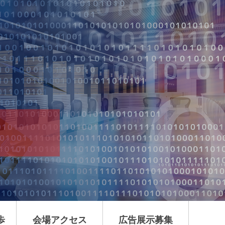
）
歩
会場
アクセス
広告展示
募集