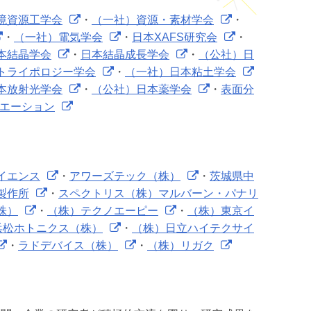
境資源工学会
・
（一社）資源・素材学会
・
・
（一社）電気学会
・
日本XAFS研究会
・
本結晶学会
・
日本結晶成長学会
・
（公社）日
トライポロジー学会
・
（一社）日本粘土学会
本放射光学会
・
（公社）日本薬学会
・
表面分
シエーション
イエンス
・
アワーズテック（株）
・
茨城県中
製作所
・
スペクトリス（株）マルバーン・パナリ
株）
・
（株）テクノエーピー
・
（株）東京イ
浜松ホトニクス（株）
・
（株）日立ハイテクサイ
・
ラドデバイス（株）
・
（株）リガク