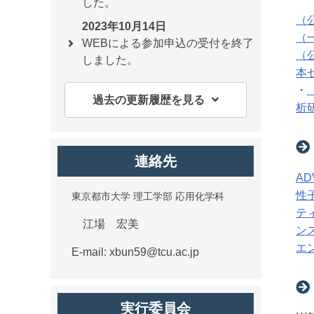
した。
（
2023年10月14日
（
WEBによる参加申込の受付を終了
（
しました。
本
・
過去の更新履歴を見る
析
連絡先
AD
性
東京都市大学 理工学部 応用化学科
テ
江場 宏美
ン
エ
E-mail: xbun59@tcu.ac.jp
実行委員会