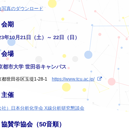
合写真のダウンロード
会期
023年10月21日（土）～ 22日（日）
会場
京都市大学 世田谷キャンパス
京都世田谷区玉堤1-28-1
https://www.tcu.ac.jp/
主催
公社）日本分析化学会 X線分析研究懇談会
協賛学協会（50音順）