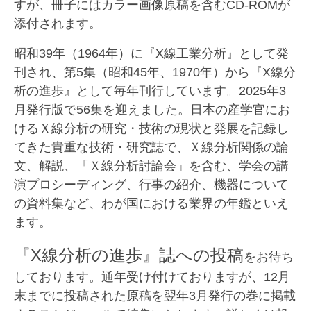
すが、冊子にはカラー画像原稿を含む
CD-ROM
が
添付されます。
昭和39年（1964年）に『X線工業分析』として発
刊され、第5集（昭和45年、1970年）から『X線分
析の進歩』として毎年刊行しています。2025年3
月発行版で56集を迎えました。日本の産学官にお
けるＸ線分析の研究・技術の現状と発展を記録し
てきた貴重な技術・研究誌で、Ｘ線分析関係の論
文、解説、「Ｘ線分析討論会
」を含む、学会の講
演プロシーディング、行事の紹介、機器について
の資料集など、わが国における業界の年鑑といえ
ます。
『X線分析の進歩』誌への投稿
をお待ち
しております。通年受け付けておりますが、12月
末までに投稿された原稿を翌年3月発行の巻に掲載