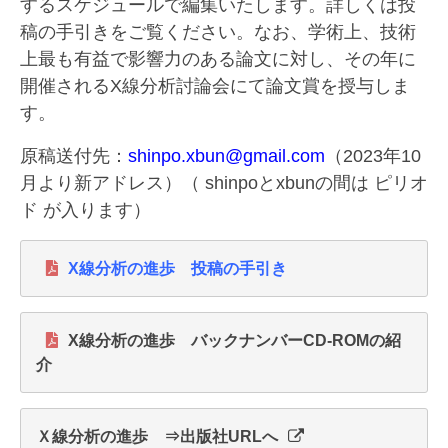
するスケジュールで編集いたします。詳しくは投
稿の手引き
をご覧ください。なお、学術上、技術
上最も有益で影響力のある論文に対し、その年に
開催される
X
線分析討論会にて論文賞を授与しま
す。
原稿送付先：
shinpo.xbun@gmail.com
（2023年10
月より新アドレス）（
shinpo
と
xbun
の間は ピリオ
ド が入ります）
X線分析の進歩 投稿の手引き
X線分析の進歩 バックナンバーCD-ROMの紹
介
Ｘ線分析の進歩 ⇒出版社URLへ