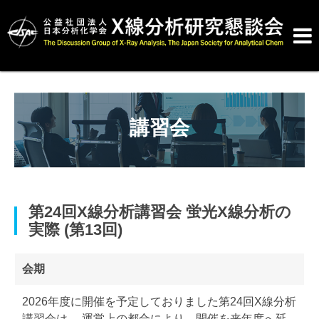

講習会
第24回X線分析講習会 蛍光X線分析の
実際 (第13回)
会期
2026年度に開催を予定しておりました第24回X線分析
講習会は、 運営上の都合により、開催を来年度へ延