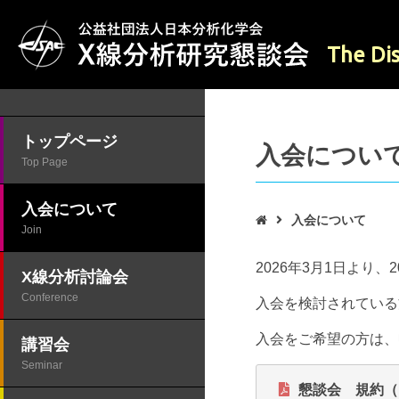
The Dis
トップページ
入会につい
Top Page
入会について
入会について

Join
2026年3月1日より、
X線分析討論会
Conference
入会を検討されている
入会をご希望の方は、
講習会
Seminar
懇談会 規約（