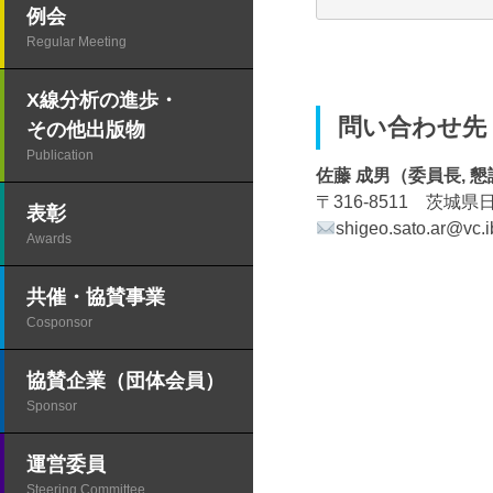
例会
Regular Meeting
X線分析の進歩・
問い合わせ先
その他出版物
Publication
佐藤 成男（委員長, 
〒316-8511 茨城
表彰
shigeo.sato.ar@vc.
Awards
共催・協賛事業
Cosponsor
協賛企業（団体会員）
Sponsor
運営委員
Steering Committee